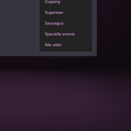
Cupping
Sugarwax
Saunagus
Specielle events
Alle sider