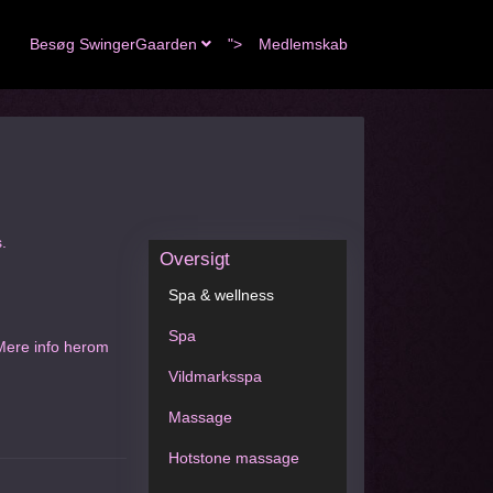
Besøg SwingerGaarden
">
Medlemskab
.
Oversigt
Spa & wellness
Spa
 Mere info herom
Vildmarksspa
Massage
Hotstone massage