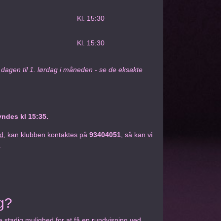
Kl. 15:30
Kl. 15:30
agen til 1. lørdag i måneden - se de eksakte
yndes kl 15:35.
id
, kan klubben kontaktes på
93404051
, så kan vi
.
g?
stadig mulighed for at få en rundvisning ved