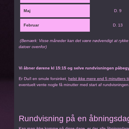
Maj
D. 9
Februar
D. 13
(Bemærk: Visse måneder kan det være nødvendigt at rykke d
datoer ovenfor)
Vi åbner dørene kl 15:15 og selve rundvisningen påbeg
Er Du/I en smule forsinket,
helst ikke mere end 5 minutters t
eventuelt vente nogle få minutter med start af rundvisningen
Rundvisning på en åbningsda
Kan man ikke komme på disse dage, er der alle åbningsdage 