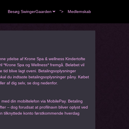
Besøg SwingerGaarden
">
Medlemskab
nne ydelse af Krone Spa & wellness Kindertofte
il *Krone Spa og Wellness* fremgå. Beløbet vil
e tid blive lagt oveni. Betalingsoplysninger
skal du indtaste betalingsoplysninger påny. Købet
ller af dig selv, se dog nedenfor.
 med din mobiltelefon via MobilePay. Betaling
fter – dog forudsat at profilnavn bliver oplyst ved
din tilknyttede konto førstkommende hverdag