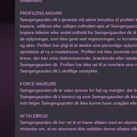
tredjemand.
PROFILENS ANSVAR
Swingergaarden.dk's tjeneste må alene benyttes af profilen t
kopiere, udlånes eller udlejes indholdet ejes af Swingergaarde
kopiere billeder eller andet indhold fra Swingergaarden.dk til 
de oplysninger, som blev givet ved registreringen, er korrek
og aktiv. Profilen har pligt til at ændre sine personlige oply
oprettelse af ny e-mailadresse. Profilen må ikke anvende ord
breve, der kan virke diskriminerende, krænkende eller stødend
Swingergaarden.dk. Profilen har ikke ret til at overføre sine r
Swingergaarden.dk's skriftlige samtykke.
FORCE MAJEURE
Swingergaarden.dk er uden ansvar for fejl og mangler, der
Swingergaarden.dk's kontrol og som Swingergaarden.dk ikke 
hvis følger Swingergaarden.dk ikke kunne have undgået eller
AFTALEBRUD
Swingergaarden.dk har ret til at hæve aftalen med en abonne
mistanke om, at en abonnent ikke opfylder denne aftales vilk