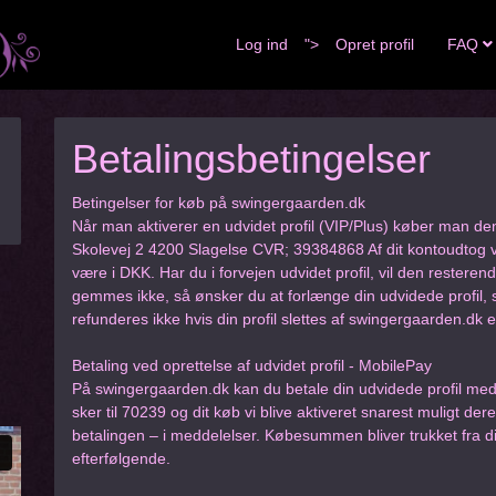
Log ind
">
Opret profil
FAQ
Betalingsbetingelser
Betingelser for køb på swingergaarden.dk
Når man aktiverer en udvidet profil (VIP/Plus) køber man de
Skolevej 2 4200 Slagelse CVR; 39384868 Af dit kontoudtog v
være i DKK. Har du i forvejen udvidet profil, vil den resterend
gemmes ikke, så ønsker du at forlænge din udvidede profil, 
refunderes ikke hvis din profil slettes af swingergaarden.dk e
Betaling ved oprettelse af udvidet profil - MobilePay
På swingergaarden.dk kan du betale din udvidede profil med
sker til 70239 og dit køb vi blive aktiveret snarest muligt dere
betalingen – i meddelelser. Købesummen bliver trukket fra 
efterfølgende.