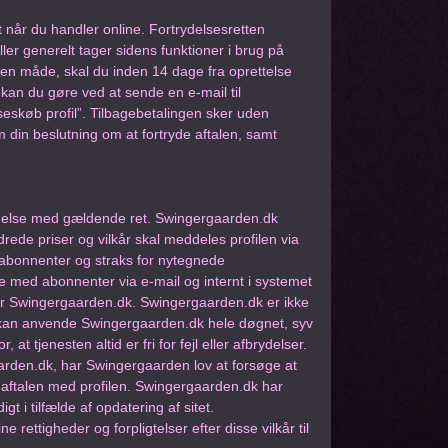
t når du handler online. Fortrydelsesretten
ler generelt tager sidens funktioner i brug på
gen måde, skal du inden 14 dage fra oprettelse
 kan du gøre ved at sende en e-mail til
seskøb profil”. Tilbagebetalingen sker uden
 din beslutning om at fortryde aftalen, samt
else med gældende ret. Swingergaarden.dk
drede priser og vilkår skal meddeles profilen via
 abonnenter og straks for nytegnede
 med abonnenter via e-mail og internt i systemet
er Swingergaarden.dk. Swingergaarden.dk er ikke
ler kan anvende Swingergaarden.dk hele døgnet, syv
 tjenesten altid er fri for fejl eller afbrydelser.
aarden.dk, har Swingergaarden lov at forsøge at
 aftalen med profilen. Swingergaarden.dk har
igt i tilfælde af opdatering af sitet.
e rettigheder og forpligtelser efter disse vilkår til