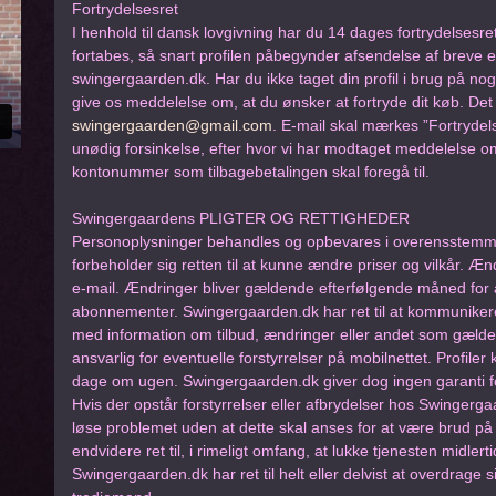
Fortrydelsesret
I henhold til dansk lovgivning har du 14 dages fortrydelsesre
fortabes, så snart profilen påbegynder afsendelse af breve el
swingergaarden.dk. Har du ikke taget din profil i brug på no
give os meddelelse om, at du ønsker at fortryde dit køb. Det
swingergaarden@gmail.com
. E-mail skal mærkes ”Fortrydel
unødig forsinkelse, efter hvor vi har modtaget meddelelse om
kontonummer som tilbagebetalingen skal foregå til.
Swingergaardens PLIGTER OG RETTIGHEDER
Personoplysninger behandles og opbevares i overensstemm
forbeholder sig retten til at kunne ændre priser og vilkår. Æn
e-mail. Ændringer bliver gældende efterfølgende måned for
abonnementer. Swingergaarden.dk har ret til at kommunikere
med information om tilbud, ændringer eller andet som gæld
ansvarlig for eventuelle forstyrrelser på mobilnettet. Profi
dage om ugen. Swingergaarden.dk giver dog ingen garanti for, at
Hvis der opstår forstyrrelser eller afbrydelser hos Swingerg
løse problemet uden at dette skal anses for at være brud på
endvidere ret til, i rimeligt omfang, at lukke tjenesten midlertid
Swingergaarden.dk har ret til helt eller delvist at overdrage sin